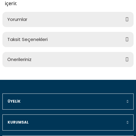
içerir.
Yorumlar
Taksit Seçenekleri
Bu ürüne ilk yorumu siz yapın!
Önerileriniz
Yorum Yaz
Bu ürünün fiyat bilgisi, resim, ürün açıklamalarında ve diğer
konularda yetersiz gördüğünüz noktaları öneri formunu
kullanarak tarafımıza iletebilirsiniz.
Görüş ve önerileriniz için teşekkür ederiz.
ÜYELIK
Ürün resmi kalitesiz, bozuk veya görüntülenemiyor.
Ürün açıklamasında eksik bilgiler bulunuyor.
KURUMSAL
Ürün bilgilerinde hatalar bulunuyor.