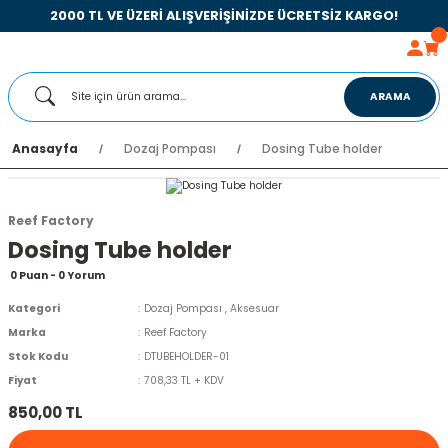
2000 TL VE ÜZERİ ALIŞVERİŞİNİZDE ÜCRETSİZ KARGO!
ARAMA
Anasayfa
Dozaj Pompası
Dosing Tube holder
Reef Factory
Dosing Tube holder
0 Puan - 0 Yorum
Kategori
Dozaj Pompası
,
Aksesuar
Marka
Reef Factory
Stok Kodu
DTUBEHOLDER-01
Fiyat
708,33 TL + KDV
850,00 TL