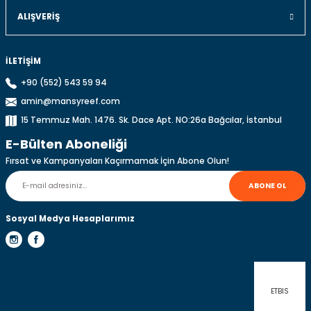
Ürün fiyatı diğer sitelerden daha pahalı.
ALIŞVERIŞ
Bu ürüne benzer farklı alternatifler olmalı.
İLETİŞİM
+90 (552) 543 59 94
amin@mansyreef.com
Gönder
15 Temmuz Mah. 1476. Sk. Dace Apt. NO:26a Bağcılar, İstanbul
E-Bülten Aboneliği
Fırsat ve Kampanyaları Kaçırmamak İçin Abone Olun!
ABONE OL
Sosyal Medya Hesaplarımız
ETBIS