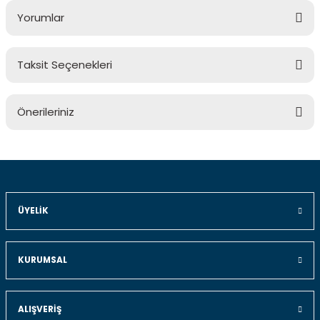
Yorumlar
Taksit Seçenekleri
Bu ürüne ilk yorumu siz yapın!
Önerileriniz
Yorum Yaz
Bu ürünün fiyat bilgisi, resim, ürün açıklamalarında ve diğer
konularda yetersiz gördüğünüz noktaları öneri formunu
kullanarak tarafımıza iletebilirsiniz.
Görüş ve önerileriniz için teşekkür ederiz.
ÜYELIK
Ürün resmi kalitesiz, bozuk veya görüntülenemiyor.
Ürün açıklamasında eksik bilgiler bulunuyor.
KURUMSAL
Ürün bilgilerinde hatalar bulunuyor.
Ürün fiyatı diğer sitelerden daha pahalı.
ALIŞVERIŞ
Bu ürüne benzer farklı alternatifler olmalı.