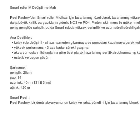
Smart roller M Değiştirme Matı
Reef Factory'den Smart roller M cihazı için tasarlanmış, özel olarak tasarlanmış yüks
daha büyük kirlilik parçacıklarını giderir: NO3 ve PO4. Protein skimmers ile mükemmel
geniş genişliğe sahiptir, bu da Smart ruloda yüksek verimlilik ve uzun süreli sürekli çal
Ana Özellikler:
• kolay rulo değişimi - cihazı hazneden çıkarmaya ve pompaları kapatmaya gerek yo
• yüksek performans - 3 aya kadar sürekli çalışma
• akvaryumcuların ihtiyaçlarına göre özel olarak hazırlanmış sertifikalı dokunmamış 
• estetik ve uygun çözüm
Şartname:
genişlik: 20cm
çap: 14
uzunluk: 40 m (131 ft 3 inç)
ağırlık: 420 gr
Smart Reef +
Reef Factory, bir deniz akvaryumunun kolay ve rahat yönetimi için tasarlanmış birçok Akı