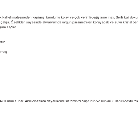
ek kaliteli malzemeden yapılmış, kurulumu kolay ve çok verimli değiştirme matı. Sertifikalı 
 çalışır. Özellikleri sayesinde akvaryumda uygun parametreleri koruyacak ve suyu kristal ber
ışma sağlar.
ktur
kumaş
llı ürün sunar. Akıllı cihazlara dayalı kendi sisteminizi oluşturun ve bunları kullanıcı dostu t