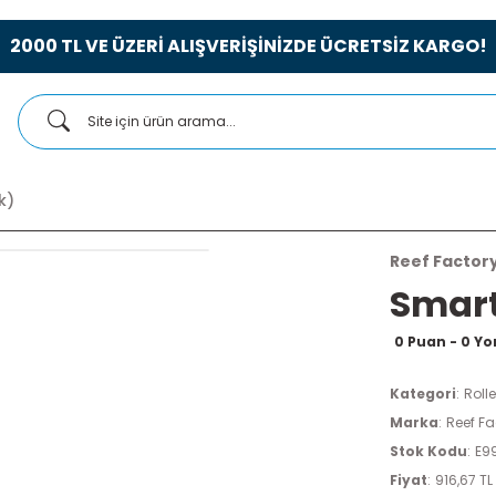
2000 TL VE ÜZERİ ALIŞVERİŞİNİZDE ÜCRETSİZ KARGO!
k)
Reef Factor
Smart
0 Puan - 0 Y
Kategori
Rolle
Marka
Reef Fa
Stok Kodu
E9
Fiyat
916,67 TL