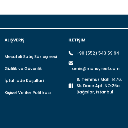
larda yetersiz gördüğünüz noktaları öneri formunu kullanarak tarafımıza
Bu ürüne ilk yorumu siz yapın!
ALIŞVERIŞ
İLETİŞİM
Yorum Yaz
+90 (552) 543 59 94
Mesafeli Satış Sözleşmesi
Gizlilik ve Güvenlik
amin@mansyreef.com
15 Temmuz Mah. 1476.
İptal İade Koşullari
Sk. Dace Apt. NO:26a
Bağcılar, İstanbul
Kişisel Veriler Politikası
Gönder