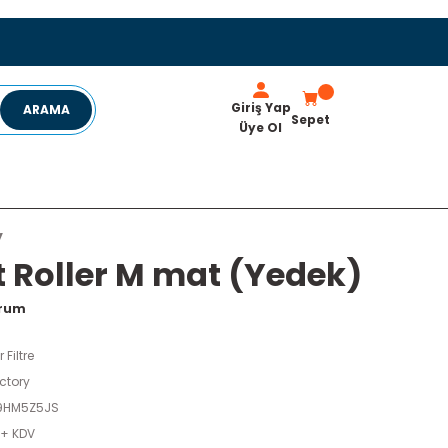
Giriş Yap
ARAMA
Sepet
Üye Ol
y
 Roller M mat (Yedek)
orum
r Filtre
ctory
9HM5Z5JS
 + KDV