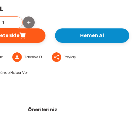
TL
ete Ekle
Hemen Al
az
Tavsiye Et
Paylaş
şünce Haber Ver
Önerileriniz