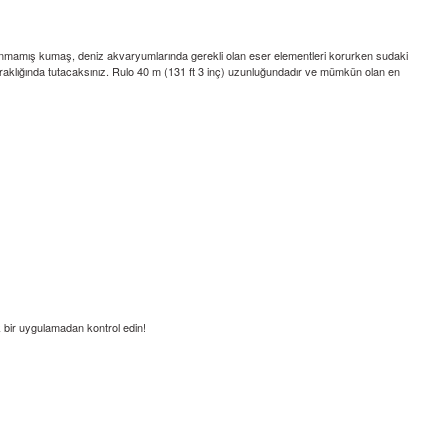
dokunmamış kumaş, deniz akvaryumlarında gerekli olan eser elementleri korurken sudaki
raklığında tutacaksınız. Rulo 40 m (131 ft 3 inç) uzunluğundadır ve mümkün olan en
ek bir uygulamadan kontrol edin!