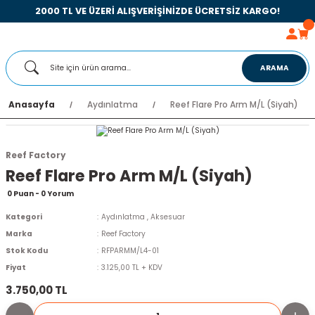
2000 TL VE ÜZERİ ALIŞVERİŞİNİZDE ÜCRETSİZ KARGO!
ARAMA
Anasayfa
Aydınlatma
Reef Flare Pro Arm M/L (Siyah)
Reef Factory
Reef Flare Pro Arm M/L (Siyah)
0 Puan - 0 Yorum
Kategori
Aydınlatma
,
Aksesuar
Marka
Reef Factory
Stok Kodu
RFPARMM/L4-01
Fiyat
3.125,00 TL + KDV
3.750,00 TL