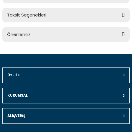
Taksit Seçenekleri
Bu ürüne ilk yorumu siz yapın!
Önerileriniz
Yorum Yaz
Bu ürünün fiyat bilgisi, resim, ürün açıklamalarında ve diğer
konularda yetersiz gördüğünüz noktaları öneri formunu
kullanarak tarafımıza iletebilirsiniz.
Görüş ve önerileriniz için teşekkür ederiz.
ÜYELIK
Ürün resmi kalitesiz, bozuk veya görüntülenemiyor.
Ürün açıklamasında eksik bilgiler bulunuyor.
KURUMSAL
Ürün bilgilerinde hatalar bulunuyor.
Ürün fiyatı diğer sitelerden daha pahalı.
ALIŞVERIŞ
Bu ürüne benzer farklı alternatifler olmalı.