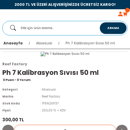
2000 TL VE ÜZERİ ALIŞVERİŞİNİZDE ÜCRETSİZ KARGO!
ARAMA
Anasayfa
Aksesuar
Ph 7 Kalibrasyon Sıvısı 50 ml
Reef Factory
Ph 7 Kalibrasyon Sıvısı 50 ml
0 Puan - 0 Yorum
Kategori
Aksesuar
Marka
Reef Factory
Stok Kodu
TF5N261T37
Fiyat
250,00 TL + KDV
300,00 TL