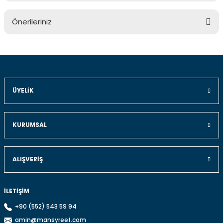
Bu ürüne ilk yorumu siz yapın!
Önerileriniz
Yorum Yaz
Bu ürünün fiyat bilgisi, resim, ürün açıklamalarında ve diğer
konularda yetersiz gördüğünüz noktaları öneri formunu
kullanarak tarafımıza iletebilirsiniz.
Görüş ve önerileriniz için teşekkür ederiz.
ÜYELIK
Ürün resmi kalitesiz, bozuk veya görüntülenemiyor.
Ürün açıklamasında eksik bilgiler bulunuyor.
KURUMSAL
Ürün bilgilerinde hatalar bulunuyor.
Ürün fiyatı diğer sitelerden daha pahalı.
ALIŞVERIŞ
Bu ürüne benzer farklı alternatifler olmalı.
İLETİŞİM
+90 (552) 543 59 94
amin@mansyreef.com