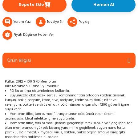
Sepete Ekle
Hemen Al
Yorum Yaz
Tavsiye Et
Paylaş
Fiyatı Düşünce Haber Ver
Ürün Bilgisi
Pallas 2012 - 100 GPD Membran
1812 Membran Kılıfına uyumludur.
RO Su arıtma sistemlerinde kullanılır.
Suyunuzda olabilecek sert su kontaminantları ortadan kaldırır: arsenik,
kurşun, bakır, baryum, krom, cıva, sodyum, kadmiyum, florür, nitrit ve
selenyum, bakteri ve virüsleri atık bölümünden dışarı atar %100 güvenli içme
suyu verir.
Membran filtre, ters ozmos filtrasyonunun dördüncü ve en önemli
aşamasıdır. İdeal nitelikte içme suyu üretir.
Membran filtre, ters ozmos işlemini gerçekleştirerek suyun yarı geçirgen zar
olan membrandan yüksek basınç yardımı ile geçirilerek suyun nano tortu,
partikül, ağır metal, kimyasal, virüs, bakteri, mikro organizma ve kireç gibi
maddelerden arıtılmasını sağlar.