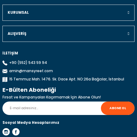
Ürün resmi kalitesiz, bozuk veya görüntülenemiyor.
Ürün açıklamasında eksik bilgiler bulunuyor.
KURUMSAL
Ürün bilgilerinde hatalar bulunuyor.
Ürün fiyatı diğer sitelerden daha pahalı.
ALIŞVERIŞ
Bu ürüne benzer farklı alternatifler olmalı.
İLETİŞİM
+90 (552) 543 59 94
amin@mansyreef.com
Gönder
15 Temmuz Mah. 1476. Sk. Dace Apt. NO:26a Bağcılar, İstanbul
E-Bülten Aboneliği
Fırsat ve Kampanyaları Kaçırmamak İçin Abone Olun!
ABONE OL
Sosyal Medya Hesaplarımız