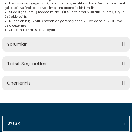
Membrandan geçen su 2/3 oranında dışarı atılmaktadır. Membran sarmal
şekildedir ve özel olarak yapılmış tam aromatik bir filmdir
Sudaki çözünmüş madde miktarı (TDS) ortalama % 90 düşürülerek, suyun
özü elde edilir.
Bilinen en küçük virüs membran gözeneğinden 20 kat daha büyüktür ve
asla geçemez.
Ortalama ömrü 18 ila 24 aydır.
Yorumlar
Taksit Seçenekleri
Bu ürüne ilk yorumu siz yapın!
Önerileriniz
Yorum Yaz
Bu ürünün fiyat bilgisi, resim, ürün açıklamalarında ve diğer
konularda yetersiz gördüğünüz noktaları öneri formunu
kullanarak tarafımıza iletebilirsiniz.
Görüş ve önerileriniz için teşekkür ederiz.
ÜYELIK