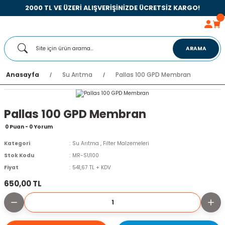
2000 TL VE ÜZERİ ALIŞVERİŞİNİZDE ÜCRETSİZ KARGO!
ARAMA
Anasayfa
Su Arıtma
Pallas 100 GPD Membran
Pallas 100 GPD Membran
0 Puan - 0 Yorum
Kategori
Su Arıtma
,
Filter Malzemeleri
Stok Kodu
MR-SU100
Fiyat
541,67 TL + KDV
650,00 TL