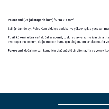
Paleosand (Doğal aragonit kum) "Orta 3-5 mm"
Saflığından dolayı, Paleo Kum oldukça parlaktır ve yüksek ışıkta yaşayan mercan
Fosil kökenli ultra saf doğal aragonit,
tuzlu su akvaryumu için bir alt t
avantajdır. Paleo Kum, doğal mercan kumu için olağanüstü bir alternatiftir ve 
Paleosand,
doğal mercan kumu için olağanüstü bir alternatiftir ve çevreyi kor
Bu ürünün fiyat bilgisi, resim, ürün açıklamalarında ve diğer konu
Görüş ve önerileriniz için teşekkür ederiz.
Ürün resmi kalitesiz, bozuk veya görüntülenemiyor.