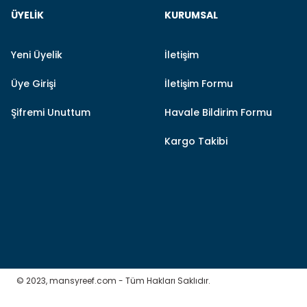
ÜYELIK
KURUMSAL
Ürün açıklamasında eksik bilgiler bulunuyor.
Ürün bilgilerinde hatalar bulunuyor.
Yeni Üyelik
İletişim
Ürün fiyatı diğer sitelerden daha pahalı.
Bu ürüne benzer farklı alternatifler olmalı.
Üye Girişi
İletişim Formu
Şifremi Unuttum
Havale Bildirim Formu
Kargo Takibi
© 2023, mansyreef.com - Tüm Hakları Saklıdır.