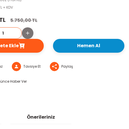
TL + KDV
TL
5.750,00 TL
ete Ekle
Hemen Al
az
Tavsiye Et
Paylaş
şünce Haber Ver
Önerileriniz