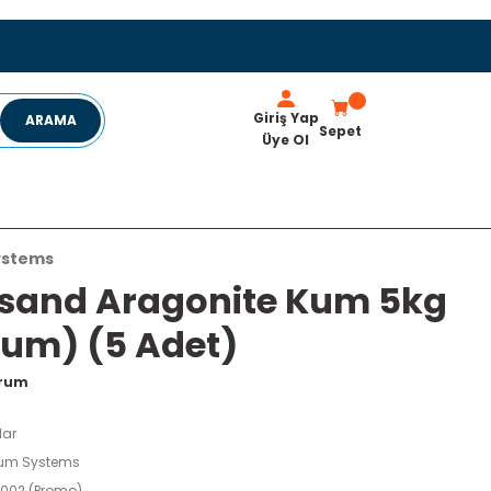
Giriş Yap
ARAMA
Sepet
Üye Ol
ystems
sand Aragonite Kum 5kg
um) (5 Adet)
orum
lar
um Systems
8002 (Promo)