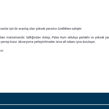
lar için bir avantaj olan yüksek yansıtıcı özelliklere sahiptir.
aban malzemesidir. Saflığından dolayı, Paleo Kum oldukça parlaktır ve yüksek yans
çevreyi korur. Akvaryuma yerleştirilmeden önce alt tabanı iyice durulayın.
ur.
larda yetersiz gördüğünüz noktaları öneri formunu kullanarak tarafımıza
Bu ürüne ilk yorumu siz yapın!