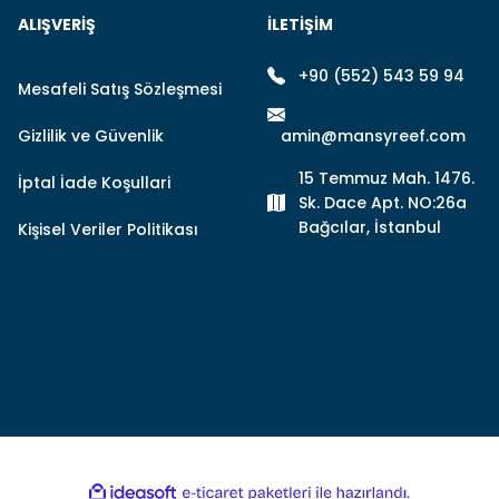
ALIŞVERIŞ
İLETİŞİM
Yorum Yaz
+90 (552) 543 59 94
Mesafeli Satış Sözleşmesi
Gizlilik ve Güvenlik
amin@mansyreef.com
15 Temmuz Mah. 1476.
İptal İade Koşullari
Sk. Dace Apt. NO:26a
Bağcılar, İstanbul
Kişisel Veriler Politikası
Gönder
ile
ideasoft
e-