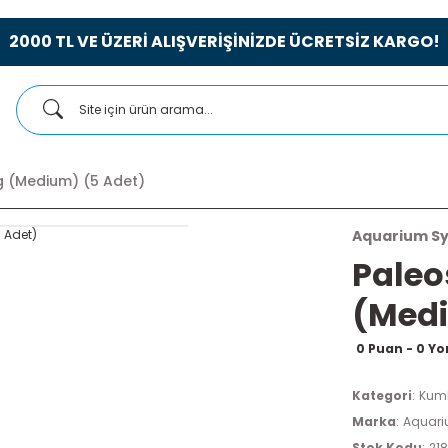
2000 TL VE ÜZERİ ALIŞVERİŞİNİZDE ÜCRETSİZ KARGO!
 (Medium) (5 Adet)
Aquarium S
Paleo
(Medi
0 Puan - 0 Y
Kategori
Kum
Marka
Aquari
Stok Kodu
21