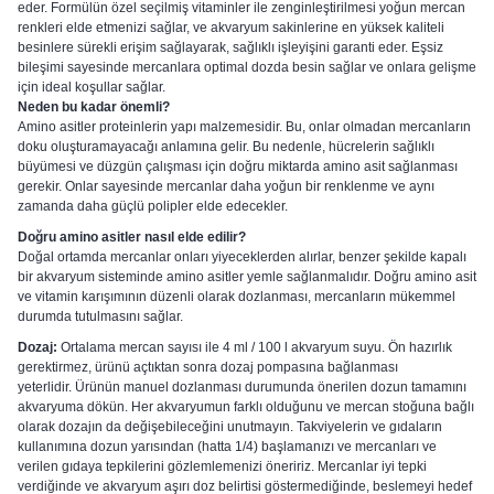
eder. Formülün özel seçilmiş vitaminler ile zenginleştirilmesi yoğun mercan
renkleri elde etmenizi sağlar, ve akvaryum sakinlerine en yüksek kaliteli
besinlere sürekli erişim sağlayarak, sağlıklı işleyişini garanti eder. Eşsiz
bileşimi sayesinde mercanlara optimal dozda besin sağlar ve onlara gelişme
için ideal koşullar sağlar.
Neden bu kadar önemli?
Amino asitler proteinlerin yapı malzemesidir. Bu, onlar olmadan mercanların
doku oluşturamayacağı anlamına gelir. Bu nedenle, hücrelerin sağlıklı
büyümesi ve düzgün çalışması için doğru miktarda amino asit sağlanması
gerekir. Onlar sayesinde mercanlar daha yoğun bir renklenme ve aynı
zamanda daha güçlü polipler elde edecekler.
Doğru amino asitler nasıl elde edilir?
Doğal ortamda mercanlar onları yiyeceklerden alırlar, benzer şekilde kapalı
bir akvaryum sisteminde amino asitler yemle sağlanmalıdır. Doğru amino asit
ve vitamin karışımının düzenli olarak dozlanması, mercanların mükemmel
durumda tutulmasını sağlar.
Dozaj:
Ortalama mercan sayısı ile 4 ml / 100 l akvaryum suyu. Ön hazırlık
gerektirmez, ürünü açtıktan sonra dozaj pompasına bağlanması
yeterlidir. Ürünün manuel dozlanması durumunda önerilen dozun tamamını
akvaryuma dökün. Her akvaryumun farklı olduğunu ve mercan stoğuna bağlı
olarak dozajın da değişebileceğini unutmayın. Takviyelerin ve gıdaların
kullanımına dozun yarısından (hatta 1/4) başlamanızı ve mercanları ve
verilen gıdaya tepkilerini gözlemlemenizi öneririz. Mercanlar iyi tepki
verdiğinde ve akvaryum aşırı doz belirtisi göstermediğinde, beslemeyi hedef