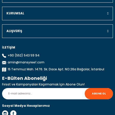
Ürün resmi kalitesiz, bozuk veya görüntülenemiyor.
Ürün açıklamasında eksik bilgiler bulunuyor.
KURUMSAL
Ürün bilgilerinde hatalar bulunuyor.
Ürün fiyatı diğer sitelerden daha pahalı.
ALIŞVERIŞ
Bu ürüne benzer farklı alternatifler olmalı.
İLETİŞİM
+90 (552) 543 59 94
amin@mansyreef.com
Gönder
15 Temmuz Mah. 1476. Sk. Dace Apt. NO:26a Bağcılar, İstanbul
E-Bülten Aboneliği
Fırsat ve Kampanyaları Kaçırmamak İçin Abone Olun!
ABONE OL
Sosyal Medya Hesaplarımız