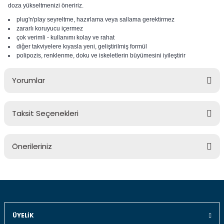
doza yükseltmenizi öneririz.
plug'n'play seyreltme, hazırlama veya sallama gerektirmez
zararlı koruyucu içermez
çok verimli - kullanımı kolay ve rahat
diğer takviyelere kıyasla yeni, geliştirilmiş formül
polipozis, renklenme, doku ve iskeletlerin büyümesini iyileştirir
Yorumlar
Taksit Seçenekleri
Bu ürüne ilk yorumu siz yapın!
Önerileriniz
Yorum Yaz
Bu ürünün fiyat bilgisi, resim, ürün açıklamalarında ve diğer
konularda yetersiz gördüğünüz noktaları öneri formunu
kullanarak tarafımıza iletebilirsiniz.
Görüş ve önerileriniz için teşekkür ederiz.
ÜYELIK