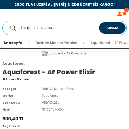
2000 TL VE ÜZERİ ALIŞVERİŞİNİZDE ÜCRETSİZ KARGO!
ARAMA
Anasayfa
Balık Ve Mercan Yemleri
Aquaforest - AF Power 
Aquaforest
Aquaforest - AF Power Elixir
0 Puan - 0 Yorum
Kategori
Balık Ve Mercan Yemleri
Marka
Aquaforest
Stok Kodu
X5EYYZA23L
Fiyat
417,00 TL + KDV
500,40 TL
Seçenekler