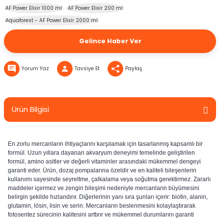
AF Power Elixir 1000 ml
AF Power Elixir 200 ml
Aquaforest - AF Power Elixir 2000 ml
Gelince Haber Ver
Yorum Yaz
Tavsiye Et
Paylaş
Ürün Bilgisi
En zorlu mercanların ihtiyaçlarını karşılamak için tasarlanmış kapsamlı bir
formül. Uzun yıllara dayanan akvaryum deneyimi temelinde geliştirilen
formül, amino asitler ve değerli vitaminler arasındaki mükemmel dengeyi
garanti eder. Ürün, dozaj pompalarına özeldir ve en kaliteli bileşenlerin
kullanımı sayesinde seyreltme, çalkalama veya soğutma gerektirmez. Zararlı
maddeler içermez ve zengin bileşimi nedeniyle mercanların büyümesini
belirgin şekilde hızlandırır. Diğerlerinin yanı sıra şunları içerir: biotin, alanin,
glutamin, lösin, lisin ve serin. Mercanların beslenmesini kolaylaştırarak
fotosentez sürecinin kalitesini arttırır ve mükemmel durumlarını garanti