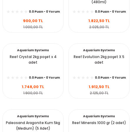
(480ml)
0.0 Puan - 0 Yorum
0.0 Puan - 0 Yorum
900,00 TL
1.822,50 TL
Sepete Ekle
Sepete Ekle
1.000,00 TL
2.025,00 TL
Aquarium Systems
Aquarium Systems
Reef Crystal 2kg poşet x 4
Reef Evolution 2kg poşet X 5
adet
adet
0.0 Puan - 0 Yorum
0.0 Puan - 0 Yorum
1.748,00 TL
1.912,50 TL
Sepete Ekle
Sepete Ekle
1.900,00 TL
2.125,00 TL
Aquarium Systems
Aquarium Systems
Paleosand Aragonite Kum 5kg
Reef Minerals 1000 gr (2 adet)
(Medium) (5 Adet)