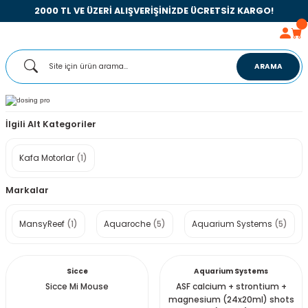
2000 TL VE ÜZERİ ALIŞVERİŞİNİZDE ÜCRETSİZ KARGO!
ARAMA
İlgili Alt Kategoriler
Kafa Motorlar
(1)
Markalar
MansyReef
(1)
Aquaroche
(5)
Aquarium Systems
(5)
Sicce
Aquarium Systems
Sicce Mi Mouse
ASF calcium + strontium +
magnesium (24x20ml) shots